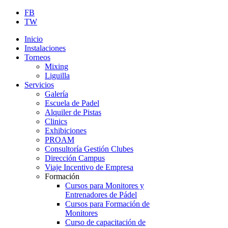
FB
TW
Inicio
Instalaciones
Torneos
Mixing
Liguilla
Servicios
Galería
Escuela de Padel
Alquiler de Pistas
Clinics
Exhibiciones
PROAM
Consultoría Gestión Clubes
Dirección Campus
Viaje Incentivo de Empresa
Formación
Cursos para Monitores y
Entrenadores de Pádel
Cursos para Formación de
Monitores
Curso de capacitación de