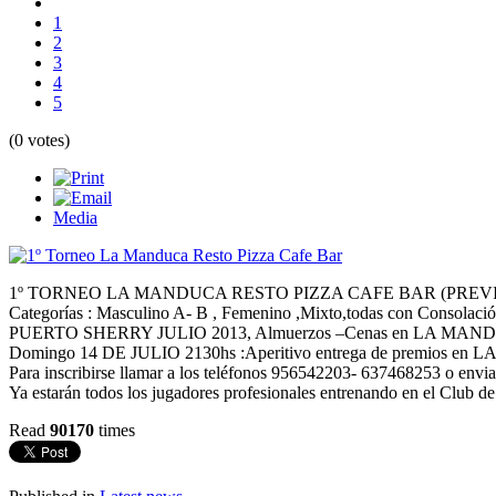
1
2
3
4
5
(0 votes)
Media
1º TORNEO LA MANDUCA RESTO PIZZA CAFE BAR (PREVIO WORLD
Categorías : Masculino A- B , Femenino ,Mixto,todas con Consolació
PUERTO SHERRY JULIO 2013, Almuerzos –Cenas en LA MANDUCA, Sesi
Domingo 14 DE JULIO 2130hs :Aperitivo entrega de premios 
Para inscribirse llamar a los teléfonos 956542203- 637468253 o envi
Ya estarán todos los jugadores profesionales entrenando en el Club de
Read
90170
times