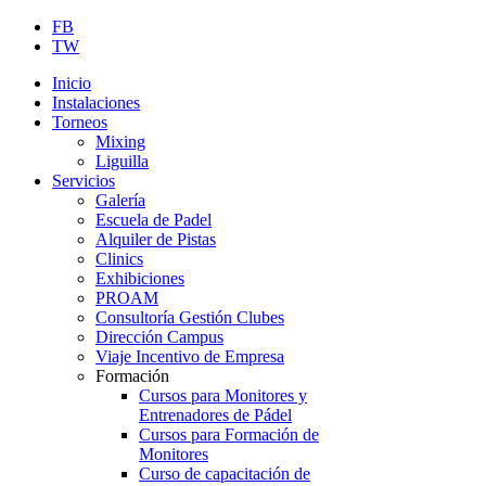
FB
TW
Inicio
Instalaciones
Torneos
Mixing
Liguilla
Servicios
Galería
Escuela de Padel
Alquiler de Pistas
Clinics
Exhibiciones
PROAM
Consultoría Gestión Clubes
Dirección Campus
Viaje Incentivo de Empresa
Formación
Cursos para Monitores y
Entrenadores de Pádel
Cursos para Formación de
Monitores
Curso de capacitación de