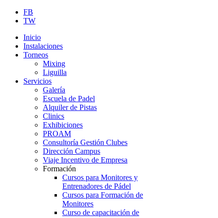
FB
TW
Inicio
Instalaciones
Torneos
Mixing
Liguilla
Servicios
Galería
Escuela de Padel
Alquiler de Pistas
Clinics
Exhibiciones
PROAM
Consultoría Gestión Clubes
Dirección Campus
Viaje Incentivo de Empresa
Formación
Cursos para Monitores y
Entrenadores de Pádel
Cursos para Formación de
Monitores
Curso de capacitación de