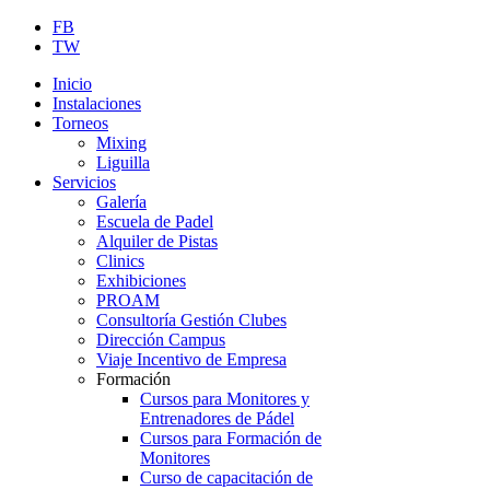
FB
TW
Inicio
Instalaciones
Torneos
Mixing
Liguilla
Servicios
Galería
Escuela de Padel
Alquiler de Pistas
Clinics
Exhibiciones
PROAM
Consultoría Gestión Clubes
Dirección Campus
Viaje Incentivo de Empresa
Formación
Cursos para Monitores y
Entrenadores de Pádel
Cursos para Formación de
Monitores
Curso de capacitación de