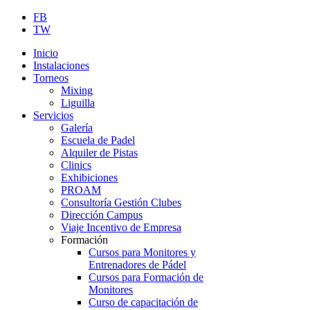
FB
TW
Inicio
Instalaciones
Torneos
Mixing
Liguilla
Servicios
Galería
Escuela de Padel
Alquiler de Pistas
Clinics
Exhibiciones
PROAM
Consultoría Gestión Clubes
Dirección Campus
Viaje Incentivo de Empresa
Formación
Cursos para Monitores y
Entrenadores de Pádel
Cursos para Formación de
Monitores
Curso de capacitación de